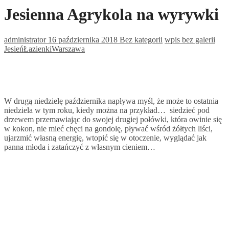
Jesienna Agrykola na wyrywki
administrator
16 października 2018
Bez kategorii
wpis bez galerii
Jesień
Łazienki
Warszawa
W drugą niedzielę października napływa myśl, że może to ostatnia
niedziela w tym roku, kiedy można na przykład… siedzieć pod
drzewem przemawiając do swojej drugiej połówki, która owinie się
w kokon, nie mieć chęci na gondolę, pływać wśród żółtych liści,
ujarzmić własną energię, wtopić się w otoczenie, wyglądać jak
panna młoda i zatańczyć z własnym cieniem…