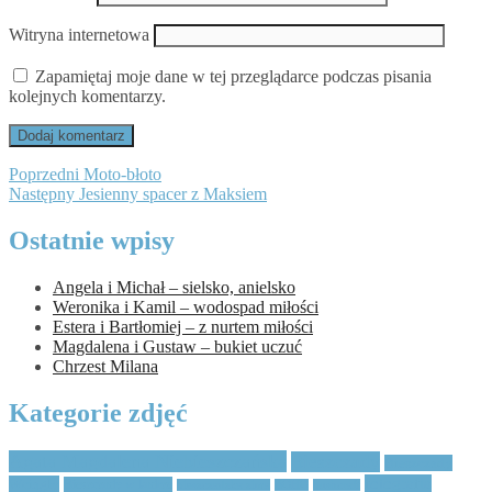
Witryna internetowa
Zapamiętaj moje dane w tej przeglądarce podczas pisania
kolejnych komentarzy.
Nawigacja
Poprzedni
Poprzedni
Moto-błoto
Następny
wpis:
Następny
Jesienny spacer z Maksiem
wpisu
wpis:
Ostatnie wpisy
Angela i Michał – sielsko, anielsko
Weronika i Kamil – wodospad miłości
Estera i Bartłomiej – z nurtem miłości
Magdalena i Gustaw – bukiet uczuć
Chrzest Milana
Kategorie zdjęć
Agata Magdalena Niebieszczańska
Bieszczady
Bieszczady
fotografia
Wciągły
Bieszczady w kadrze
bieszczadzka zima
BOHO
bushcraft