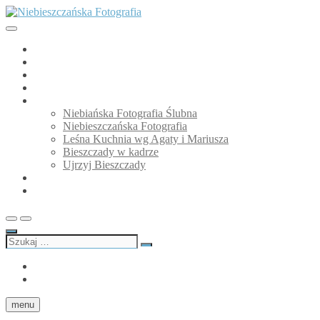
Przejdź
do
treści
Niebieszczańska Fotografia
GALERIA
O mnie
Niebiańska Fotografia Ślubna
Blog
Moje strony
Niebiańska Fotografia Ślubna
Niebieszczańska Fotografia
Leśna Kuchnia wg Agaty i Mariusza
Bieszczady w kadrze
Ujrzyj Bieszczady
Partnerzy
Kontakt
Szukaj
…
facebook
Instagram
menu