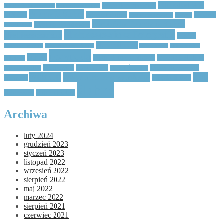
FOTOGRAFIA W
fotografia przyrodnicza
fotografia koncertowa
fotografia modowa
Fotografia Ślubna
DUECIE
fotograf ślubny
krajobraz
Hanna Bieńkowska
koncert
Niebiańska Fotografia Ślubna
Mariusz Strusiewicz
MARIELLA
Niebieszczańska Fotografia
Niebieszczańska
NIKON
plener ślubny
opuszczony dom
Pałac Kultury i Nauki
pokaz mody
pokaz sukien
przyroda
portret
reportaż ślubny
reportaż fotograficzny
ślubnych
Strusiewicz
Ujrzyj Bieszczady
suknia ślubna
SALON WHITE
TARGI ŚLUBNE
www.niebieszczanska.pl
WESELE
ślub
zdjęcia ślubne
Warszawa
ślubne
ślub kościelny
ślub cywilny
Archiwa
luty 2024
grudzień 2023
styczeń 2023
listopad 2022
wrzesień 2022
sierpień 2022
maj 2022
marzec 2022
sierpień 2021
czerwiec 2021