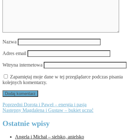
Nazwa
Adres email
Witryna internetowa
Zapamiętaj moje dane w tej przeglądarce podczas pisania
kolejnych komentarzy.
Nawigacja
Poprzedni
Poprzedni
Dorota i Paweł – energia i pasja
Następny
wpis:
Następny
Magdalena i Gustaw – bukiet uczuć
wpisu
wpis:
Ostatnie wpisy
Angela i Michał – sielsko, anielsko