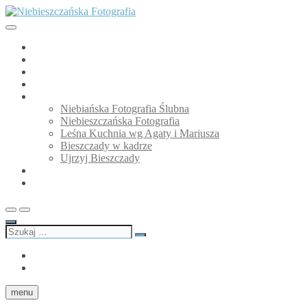
Przejdź
do
treści
Niebieszczańska Fotografia
GALERIA
O mnie
Niebiańska Fotografia Ślubna
Blog
Moje strony
Niebiańska Fotografia Ślubna
Niebieszczańska Fotografia
Leśna Kuchnia wg Agaty i Mariusza
Bieszczady w kadrze
Ujrzyj Bieszczady
Partnerzy
Kontakt
Szukaj
…
facebook
Instagram
menu