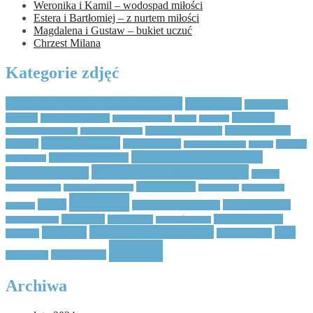
Weronika i Kamil – wodospad miłości
Estera i Bartłomiej – z nurtem miłości
Magdalena i Gustaw – bukiet uczuć
Chrzest Milana
Kategorie zdjęć
Agata Magdalena Niebieszczańska
Bieszczady
Bieszczady
fotografia
Wciągły
Bieszczady w kadrze
bieszczadzka zima
BOHO
bushcraft
FOTOGRAFIA W
fotografia przyrodnicza
fotografia koncertowa
fotografia modowa
Fotografia Ślubna
DUECIE
fotograf ślubny
krajobraz
Hanna Bieńkowska
koncert
Niebiańska Fotografia Ślubna
Mariusz Strusiewicz
MARIELLA
Niebieszczańska Fotografia
Niebieszczańska
NIKON
plener ślubny
opuszczony dom
Pałac Kultury i Nauki
pokaz mody
pokaz sukien
przyroda
portret
reportaż ślubny
reportaż fotograficzny
ślubnych
Strusiewicz
Ujrzyj Bieszczady
suknia ślubna
SALON WHITE
TARGI ŚLUBNE
www.niebieszczanska.pl
WESELE
ślub
zdjęcia ślubne
Warszawa
ślubne
ślub kościelny
ślub cywilny
Archiwa