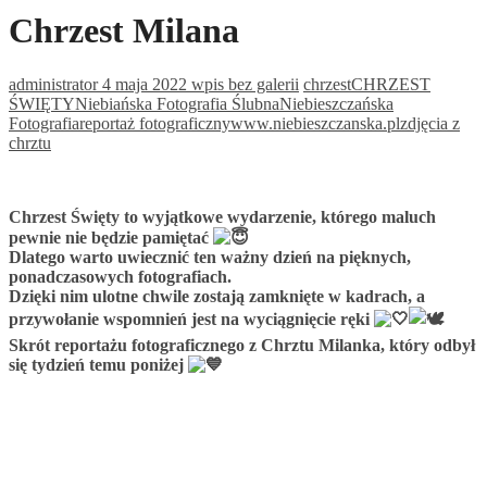
Chrzest Milana
administrator
4 maja 2022
wpis bez galerii
chrzest
CHRZEST
ŚWIĘTY
Niebiańska Fotografia Ślubna
Niebieszczańska
Fotografia
reportaż fotograficzny
www.niebieszczanska.pl
zdjęcia z
chrztu
Chrzest Święty to wyjątkowe wydarzenie, którego maluch
pewnie nie będzie pamiętać
Dlatego warto uwiecznić ten ważny dzień na pięknych,
ponadczasowych fotografiach.
Dzięki nim ulotne chwile zostają zamknięte w kadrach, a
przywołanie wspomnień jest na wyciągnięcie ręki
Skrót reportażu fotograficznego z Chrztu Milanka, który odbył
się tydzień temu poniżej