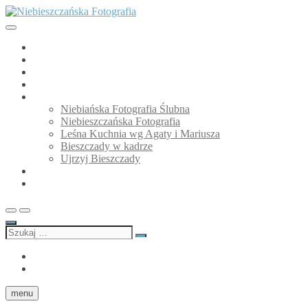
Przejdź
do
treści
Niebieszczańska Fotografia
GALERIA
O mnie
Niebiańska Fotografia Ślubna
Blog
Moje strony
Niebiańska Fotografia Ślubna
Niebieszczańska Fotografia
Leśna Kuchnia wg Agaty i Mariusza
Bieszczady w kadrze
Ujrzyj Bieszczady
Partnerzy
Kontakt
Szukaj
…
facebook
Instagram
menu