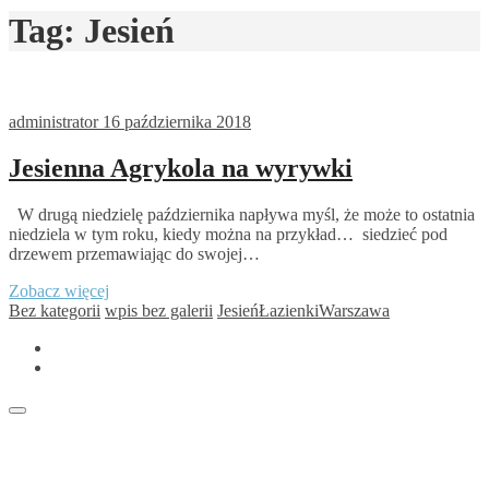
Tag:
Jesień
administrator
16 października 2018
Jesienna Agrykola na wyrywki
W drugą niedzielę października napływa myśl, że może to ostatnia
niedziela w tym roku, kiedy można na przykład… siedzieć pod
drzewem przemawiając do swojej…
Jesienna
Zobacz więcej
Agrykola
Bez kategorii
wpis bez galerii
Jesień
Łazienki
Warszawa
na
facebook
wyrywki
Instagram