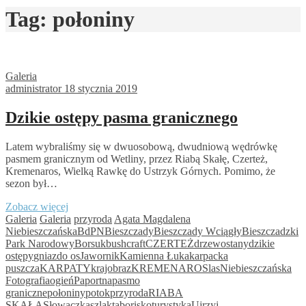
Tag:
połoniny
Galeria
administrator
18 stycznia 2019
Dzikie ostępy pasma granicznego
Latem wybraliśmy się w dwuosobową, dwudniową wędrówkę
pasmem granicznym od Wetliny, przez Riabą Skałę, Czerteż,
Kremenaros, Wielką Rawkę do Ustrzyk Górnych. Pomimo, że
sezon był…
Dzikie
Zobacz więcej
ostępy
Galeria
Galeria
przyroda
Agata Magdalena
pasma
Niebieszczańska
BdPN
Bieszczady
Bieszczady Wciągły
Bieszczadzki
granicznego
Park Narodowy
Borsuk
bushcraft
CZERTEŻ
drzewostany
dzikie
ostępy
gniazdo os
Jawornik
Kamienna Łuka
karpacka
puszcza
KARPATY
krajobraz
KREMENAROS
las
Niebieszczańska
Fotografia
ogień
Paportna
pasmo
graniczne
połoniny
potok
przyroda
RIABA
SKAŁA
Słowaczka
szlak
taborisko
turystyka
Ujrzyj