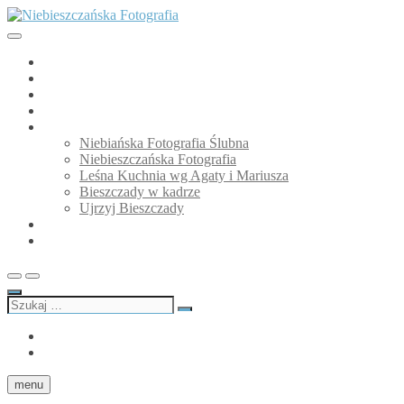
Przejdź
do
treści
Niebieszczańska Fotografia
GALERIA
O mnie
Niebiańska Fotografia Ślubna
Blog
Moje strony
Niebiańska Fotografia Ślubna
Niebieszczańska Fotografia
Leśna Kuchnia wg Agaty i Mariusza
Bieszczady w kadrze
Ujrzyj Bieszczady
Partnerzy
Kontakt
Szukaj
…
facebook
Instagram
menu